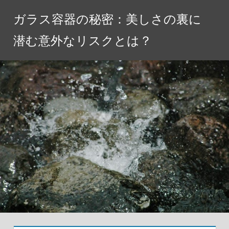
コ
ガラス容器の秘密：美しさの裏に
ン
テ
潜む意外なリスクとは？
ン
ツ
へ
ス
キ
ッ
プ