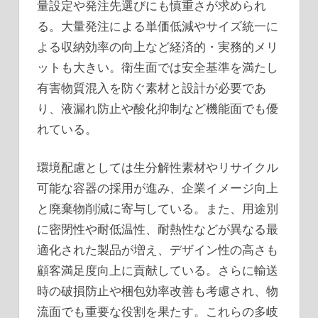
量設定や発注先選びにも慎重さが求められ
る。大量発注による単価低減やサイズ統一に
よる収納効率の向上など経済的・実務的メリ
ットも大きい。衛生面では安全基準を満たし
有害物質混入を防ぐ素材と設計が必要であ
り、液漏れ防止や酸化抑制など機能面でも優
れている。
環境配慮としては生分解性素材やリサイクル
可能な容器の採用が進み、企業イメージ向上
と廃棄物削減に寄与している。また、用途別
に密閉性や耐低温性、耐熱性などが異なる最
適化された製品が増え、デザイン性の高さも
顧客満足度向上に貢献している。さらに輸送
時の破損防止や梱包効率改善も考慮され、物
流面でも重要な役割を果たす。これらの多岐